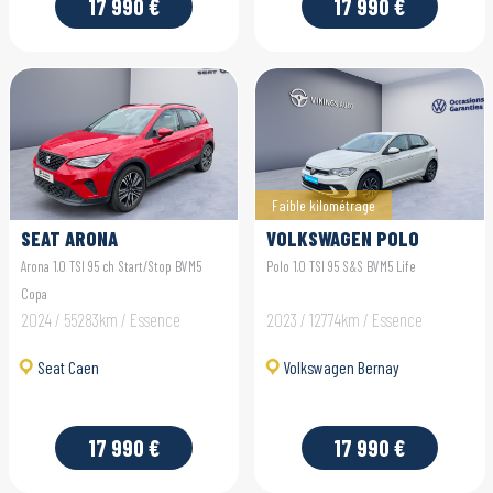
17 990 €
17 990 €
Faible kilométrage
SEAT ARONA
VOLKSWAGEN POLO
Arona 1.0 TSI 95 ch Start/Stop BVM5
Polo 1.0 TSI 95 S&S BVM5 Life
Copa
2024 / 55283km / Essence
2023 / 12774km / Essence
Seat Caen
Volkswagen Bernay
17 990 €
17 990 €