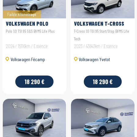
Faible kilométrage
VOLKSWAGEN POLO
VOLKSWAGEN T-CROSS
Polo 1.0 TSI 95 S&S BVM5 Life Plus
T-Cross 1.0 TSI 95 Start/Stop BVM5 Life
Tech
2024 / 15116km / Essence
2023 / 43643km / Essence
Volkswagen Fécamp
Volkswagen Yvetot
18 290 €
18 290 €