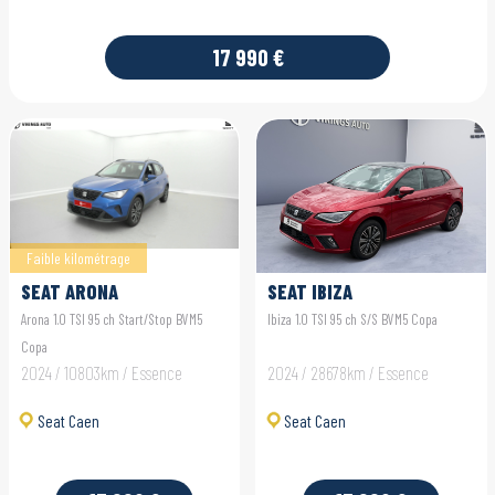
17 990 €
Faible kilométrage
SEAT ARONA
SEAT IBIZA
Arona 1.0 TSI 95 ch Start/Stop BVM5
Ibiza 1.0 TSI 95 ch S/S BVM5 Copa
Copa
2024 / 10803km / Essence
2024 / 28678km / Essence
Seat Caen
Seat Caen