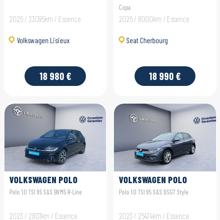
Copa
2025 / 23095km / Essence
2025 / 8000km / Essence
Volkswagen Lisieux
Seat Cherbourg
18 980 €
18 990 €
VOLKSWAGEN POLO
VOLKSWAGEN POLO
Polo 1.0 TSI 95 S&S BVM5 R-Line
Polo 1.0 TSI 95 S&S DSG7 Style
2023 / 28131km / Essence
2023 / 25474km / Essence