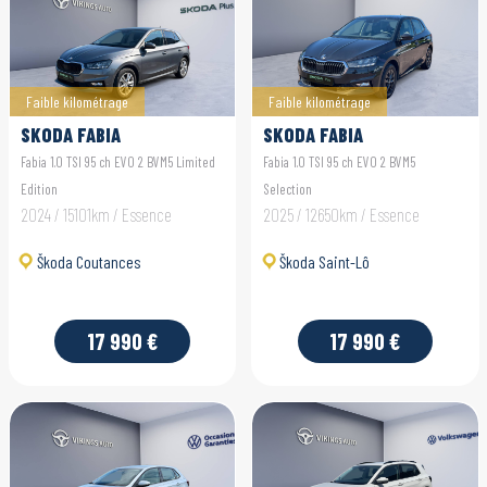
Faible kilométrage
Faible kilométrage
SKODA FABIA
SKODA FABIA
Fabia 1.0 TSI 95 ch EVO 2 BVM5 Limited
Fabia 1.0 TSI 95 ch EVO 2 BVM5
Edition
Selection
2024 / 15101km / Essence
2025 / 12650km / Essence
Škoda Coutances
Škoda Saint-Lô
17 990 €
17 990 €