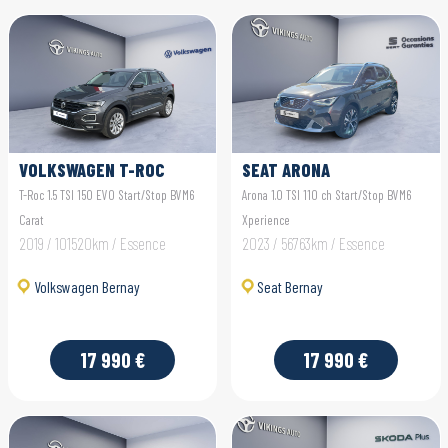
VOLKSWAGEN T-ROC
SEAT ARONA
T-Roc 1.5 TSI 150 EVO Start/Stop BVM6
Arona 1.0 TSI 110 ch Start/Stop BVM6
Carat
Xperience
2019 / 101520km / Essence
2023 / 56763km / Essence
Volkswagen Bernay
Seat Bernay
17 990 €
17 990 €