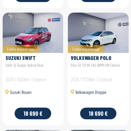
Faible kilométrage
Faible kilométrage
SUZUKI SWIFT
VOLKSWAGEN POLO
Swift 1.2 Dualjet Hybrid Pack
Polo 1.0 TSI 95 S&S BVM5 VW Edition
2025 / 1500km / Essence
2025 / 17376km / Essence
Suzuki Rouen
Volkswagen Dieppe
18 690 €
18 690 €