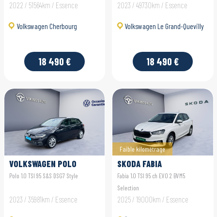
2022 / 51564km / Essence
2023 / 49730km / Essence
Volkswagen Cherbourg
Volkswagen Le Grand-Quevilly
18 490 €
18 490 €
Faible kilométrage
VOLKSWAGEN POLO
SKODA FABIA
Polo 1.0 TSI 95 S&S DSG7 Style
Fabia 1.0 TSI 95 ch EVO 2 BVM5
Selection
2023 / 35981km / Essence
2025 / 19000km / Essence