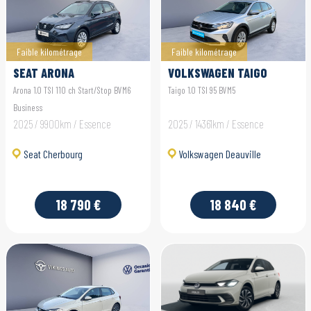
Faible kilométrage
Faible kilométrage
SEAT ARONA
VOLKSWAGEN TAIGO
Arona 1.0 TSI 110 ch Start/Stop BVM6
Taigo 1.0 TSI 95 BVM5
Business
2025 / 9900km / Essence
2025 / 14361km / Essence
Seat Cherbourg
Volkswagen Deauville
18 790 €
18 840 €