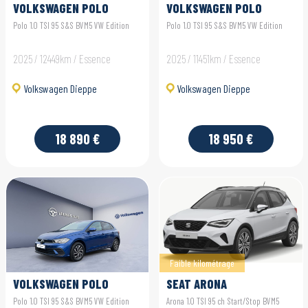
VOLKSWAGEN POLO
VOLKSWAGEN POLO
Polo 1.0 TSI 95 S&S BVM5 VW Edition
Polo 1.0 TSI 95 S&S BVM5 VW Edition
2025 / 12449km / Essence
2025 / 11451km / Essence
Volkswagen Dieppe
Volkswagen Dieppe
18 890 €
18 950 €
Faible kilométrage
VOLKSWAGEN POLO
SEAT ARONA
Polo 1.0 TSI 95 S&S BVM5 VW Edition
Arona 1.0 TSI 95 ch Start/Stop BVM5