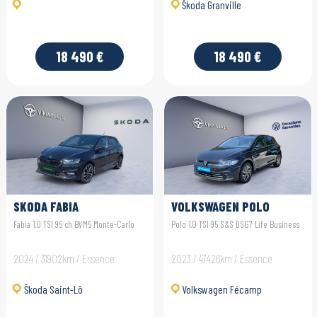
Škoda Granville
18 490 €
18 490 €
SKODA FABIA
VOLKSWAGEN POLO
Fabia 1.0 TSI 95 ch BVM5 Monte-Carlo
Polo 1.0 TSI 95 S&S DSG7 Life Business
2024 / 31902km / Essence
2023 / 47426km / Essence
Škoda Saint-Lô
Volkswagen Fécamp