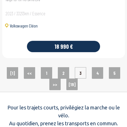
2023 / 33213km / Essence
Volkswagen Cléon
18 990 €
[1]
<<
1
2
3
4
5
>>
[19]
Pour les trajets courts, privilégiez la marche ou le
vélo.
Au quotidien, prenez les transports en commun.