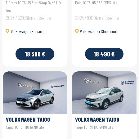
T-Cross 1.0 TSI 95 Start/Stop BVM5 Life
Polo 1.0 TSI 95 S&S BVM5 Life
Tech
2023 / 32998km / Essence
2024 / 9900km / Essence
Volkswagen Fécamp
Volkswagen Cherbourg
18 390 €
18 490 €
VOLKSWAGEN TAIGO
VOLKSWAGEN TAIGO
Taigo 1.0 TSI 110 BVM6 Life
Taigo 1.0 TSI 110 BVM6 Life