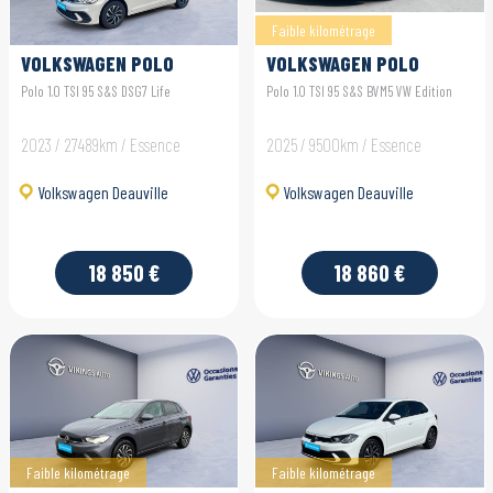
Faible kilométrage
VOLKSWAGEN POLO
VOLKSWAGEN POLO
Polo 1.0 TSI 95 S&S DSG7 Life
Polo 1.0 TSI 95 S&S BVM5 VW Edition
2023 / 27489km / Essence
2025 / 9500km / Essence
Volkswagen Deauville
Volkswagen Deauville
18 850 €
18 860 €
Faible kilométrage
Faible kilométrage