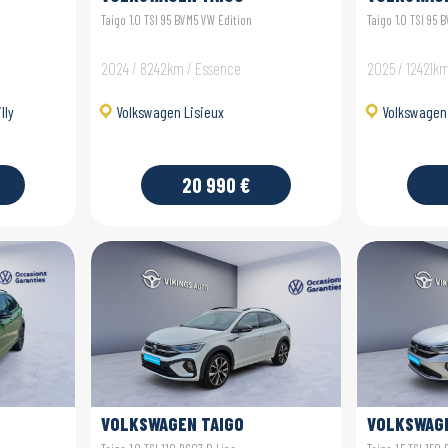
Taigo 1.0 TSI 95 BVM5 VW Edition
Taigo 1.0 TSI 95 
2024 / 8242km / Essence
2025 / 12421k
lly
Volkswagen Lisieux
Volkswagen
20 990 €
VOLKSWAGEN TAIGO
VOLKSWAGE