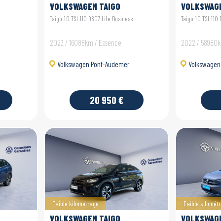
VOLKSWAGEN TAIGO
VOLKSWAGE
Taigo 1.0 TSI 110 DSG7 Life Business
Taigo 1.0 TSI 110
2023 / 16088km / Essence
2022 / 58980k
Volkswagen Pont-Audemer
Volkswagen 
20 950 €
Faible kilométrage
Faible kilomét
VOLKSWAGEN TAIGO
VOLKSWAGE