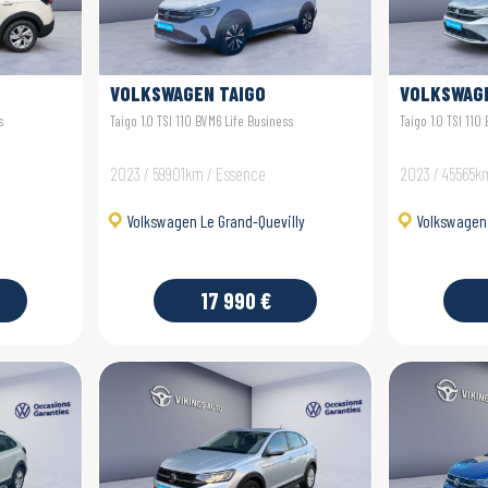
VOLKSWAGEN TAIGO
VOLKSWAGE
s
Taigo 1.0 TSI 110 BVM6 Life Business
Taigo 1.0 TSI 110
2023 / 59901km / Essence
2023 / 45565k
Volkswagen Le Grand-Quevilly
Volkswagen 
17 990 €