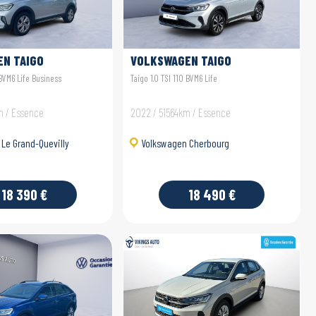
N TAIGO
VOLKSWAGEN TAIGO
 BVM6 Life Business
Taigo 1.0 TSI 110 BVM6 Life
m / Essence
2022 / 51564km / Essence
Le Grand-Quevilly
Volkswagen Cherbourg
18 390 €
18 490 €