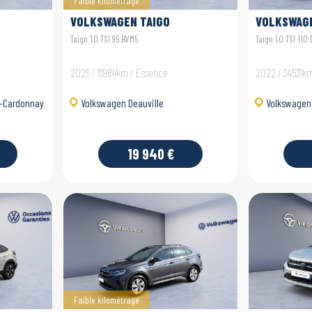
Faible kilométrage
VOLKSWAGEN TAIGO
VOLKSWAGE
Taigo 1.0 TSI 95 BVM5
Taigo 1.0 TSI 110
2025 / 11984km / Essence
2022 / 34531k
u-Cardonnay
Volkswagen Deauville
Volkswagen 
19 940 €
Faible kilométrage