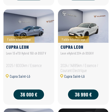
Faible kilométrage
Faible kilométrage
CUPRA LEON
CUPRA LEON
Leon 1.5 eTSI Hybrid 150 ch DSG7 V
Leon eHybrid 204 ch DSG6 V
2025 / 6000km / Essence
2024 / 14885km / Essence /
Courant Electrique
Cupra Saint-Lô
Cupra Saint-Lô
36 000 €
36 990 €