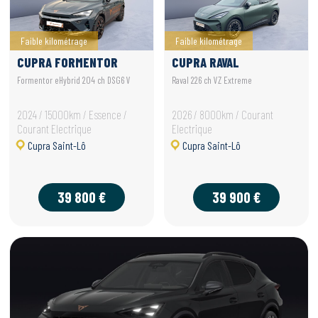
Faible kilométrage
Faible kilométrage
CUPRA FORMENTOR
CUPRA RAVAL
Formentor eHybrid 204 ch DSG6 V
Raval 226 ch VZ Extreme
2024 / 15000km / Essence /
2026 / 8000km / Courant
Courant Electrique
Electrique
Cupra Saint-Lô
Cupra Saint-Lô
39 800 €
39 900 €