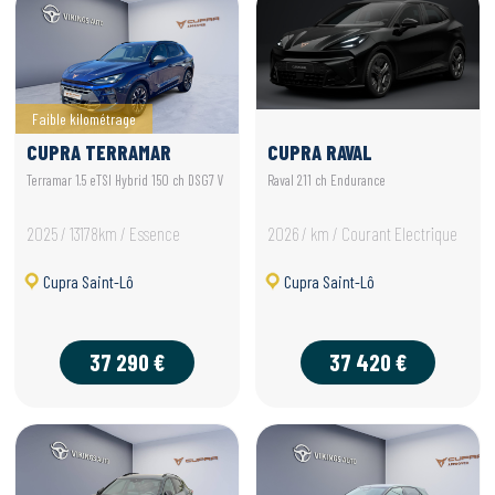
Faible kilométrage
CUPRA TERRAMAR
CUPRA RAVAL
Terramar 1.5 eTSI Hybrid 150 ch DSG7 V
Raval 211 ch Endurance
2025 / 13178km / Essence
2026 / km / Courant Electrique
Cupra Saint-Lô
Cupra Saint-Lô
37 290 €
37 420 €