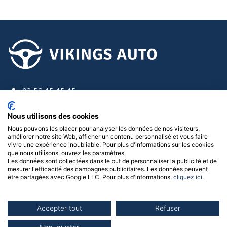
02.58.15.15.15
Suivez-nous !
Nous utilisons des cookies
Nous pouvons les placer pour analyser les données de nos visiteurs,
Menu
améliorer notre site Web, afficher un contenu personnalisé et vous faire
vivre une expérience inoubliable. Pour plus d'informations sur les cookies
que nous utilisons, ouvrez les paramètres.
Nos concessions
Les données sont collectées dans le but de personnaliser la publicité et de
mesurer l'efficacité des campagnes publicitaires. Les données peuvent
être partagées avec Google LLC. Pour plus d'informations,
cliquez ici
.
Politique de confidentialité
|
Mentions légales
|
Gérer les
Accepter tout
Refuser
cookies
| © 2026 Vikings Auto