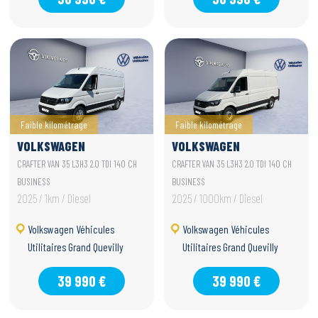
Faible kilométrage
Faible kilométrage
VOLKSWAGEN
VOLKSWAGEN
UTILITAIRES CRAFTER
UTILITAIRES CRAFTER
CRAFTER VAN 35 L3H3 2.0 TDI 140 CH
CRAFTER VAN 35 L3H3 2.0 TDI 140 CH
VAN
VAN
BUSINESS
BUSINESS
2025 / 1km / Diesel
2025 / 1000km / Diesel
Volkswagen Véhicules
Volkswagen Véhicules
Utilitaires Grand Quevilly
Utilitaires Grand Quevilly
39 990 €
39 990 €