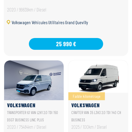
2020 / 99839km / Diesel
Volkswagen Véhicules Utilitaires Grand Quevilly
25 990 €
Faible kilométrage
VOLKSWAGEN
VOLKSWAGEN
UTILITAIRES
UTILITAIRES CRAFTER
TRANSPORTER 6.1 VAN L2H1 2.0 TDI 150
CRAFTER VAN 35 L3H3 2.0 TDI 140 CH
TRANSPORTER 6.1 VAN
VAN
DSG7 BUSINESS LINE PLUS
BUSINESS
2020 / 75484km / Diesel
2025 / 100km / Diesel