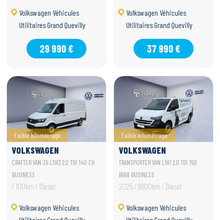
Volkswagen Véhicules
Volkswagen Véhicules
Utilitaires Grand Quevilly
Utilitaires Grand Quevilly
29 990 €
37 990 €
Faible kilométrage
Faible kilométrage
VOLKSWAGEN
VOLKSWAGEN
UTILITAIRES CRAFTER
UTILITAIRES
CRAFTER VAN 35 L3H3 2.0 TDI 140 CH
TRANSPORTER VAN L1H1 2.0 TDI 150
VAN
TRANSPORTER VAN
BUSINESS
BVA8 BUSINESS
/ 100km / Diesel
2025 / 9600km / Diesel
Volkswagen Véhicules
Volkswagen Véhicules