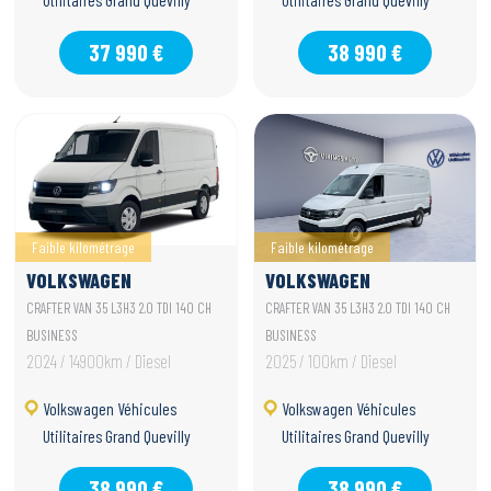
Utilitaires Grand Quevilly
Utilitaires Grand Quevilly
37 990 €
38 990 €
Faible kilométrage
Faible kilométrage
VOLKSWAGEN
VOLKSWAGEN
UTILITAIRES CRAFTER
UTILITAIRES CRAFTER
CRAFTER VAN 35 L3H3 2.0 TDI 140 CH
CRAFTER VAN 35 L3H3 2.0 TDI 140 CH
VAN
VAN
BUSINESS
BUSINESS
2024 / 14900km / Diesel
2025 / 100km / Diesel
Volkswagen Véhicules
Volkswagen Véhicules
Utilitaires Grand Quevilly
Utilitaires Grand Quevilly
38 990 €
38 990 €