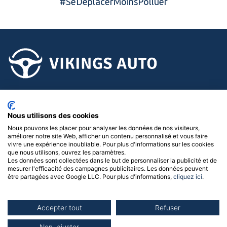
#SeDéplacerMoinsPolluer
02.58.15.15.15
Nous utilisons des cookies
Suivez-nous !
Nous pouvons les placer pour analyser les données de nos visiteurs,
améliorer notre site Web, afficher un contenu personnalisé et vous faire
Menu
vivre une expérience inoubliable. Pour plus d'informations sur les cookies
que nous utilisons, ouvrez les paramètres.
Les données sont collectées dans le but de personnaliser la publicité et de
Nos concessions
mesurer l'efficacité des campagnes publicitaires. Les données peuvent
être partagées avec Google LLC. Pour plus d'informations,
cliquez ici
.
Accepter tout
Refuser
Politique de confidentialité
|
Mentions légales
|
Gérer les
cookies
| © 2026 Vikings Auto