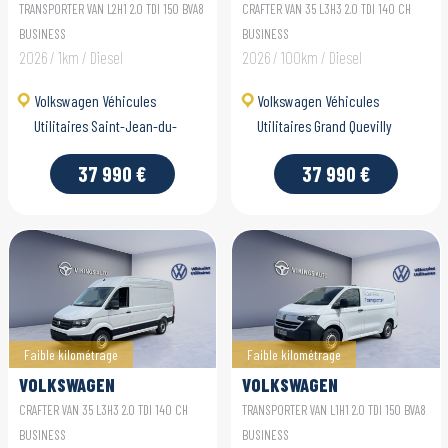
UTILITAIRES
UTILITAIRES CRAFTER
TRANSPORTER VAN L2H1 2.0 TDI 150 BVA8
CRAFTER VAN 35 L3H3 2.0 TDI 140 CH
TRANSPORTER VAN
VAN
BUSINESS
BUSINESS
2026 / 1km / Diesel
2026 / 100km / Diesel
Volkswagen Véhicules
Volkswagen Véhicules
Utilitaires Saint-Jean-du-
Utilitaires Grand Quevilly
Cardonnay
37 990 €
37 990 €
Faible kilométrage
Faible kilométrage
VOLKSWAGEN
VOLKSWAGEN
UTILITAIRES CRAFTER
UTILITAIRES
CRAFTER VAN 35 L3H3 2.0 TDI 140 CH
TRANSPORTER VAN L1H1 2.0 TDI 150 BVA8
VAN
TRANSPORTER VAN
BUSINESS
BUSINESS