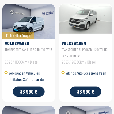
Faible kilométrage
VOLKSWAGEN
VOLKSWAGEN
UTILITAIRES
UTILITAIRES
TRANSPORTER VAN L1H1 2.0 TDI 110 BVM6
TRANSPORTER 6.1 PROCAB L1 2.0 TDI 110
TRANSPORTER VAN
TRANSPORTER 6.1
BVM5 BUSINESS
2025 / 11000km / Diesel
2023 / 26830km / Diesel
PROCAB
Volkswagen Véhicules
Vikings Auto Occasions Caen
Utilitaires Saint-Jean-du-
Cardonnay
33 990 €
33 990 €