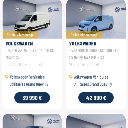
Faible kilométrage
Faible kilométrage
VOLKSWAGEN
VOLKSWAGEN
UTILITAIRES CRAFTER
UTILITAIRES
CRAFTER VAN 35 L3H3 2.0 TDI 140 CH
TRANSPORTER PROCAB CLOISON L L1H1
VAN
TRANSPORTER PROCAB
BUSINESS
2.0 TDI 150 BVA8 BUSINESS
2026 / 1000km / Diesel
2026 / 1km / Diesel
Volkswagen Véhicules
Volkswagen Véhicules
Utilitaires Grand Quevilly
Utilitaires Grand Quevilly
39 990 €
42 990 €