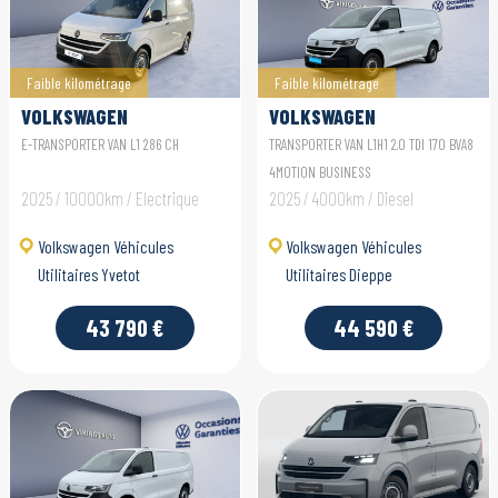
Faible kilométrage
Faible kilométrage
VOLKSWAGEN
VOLKSWAGEN
UTILITAIRES E-
UTILITAIRES
E-TRANSPORTER VAN L1 286 CH
TRANSPORTER VAN L1H1 2.0 TDI 170 BVA8
TRANSPORTER VAN
TRANSPORTER VAN
4MOTION BUSINESS
2025 / 10000km / Electrique
2025 / 4000km / Diesel
Volkswagen Véhicules
Volkswagen Véhicules
Utilitaires Yvetot
Utilitaires Dieppe
43 790 €
44 590 €