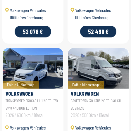
Volkswagen Véhicules
Volkswagen Véhicules
Utilitaires Cherbourg
Utilitaires Cherbourg
52 078 €
52 490 €
Faible kilométrage
Faible kilométrage
VOLKSWAGEN
VOLKSWAGEN
UTILITAIRES
UTILITAIRES CRAFTER
TRANSPORTER PROCAB L1H1 2.0 TDI 170
CRAFTER VAN 30 L3H3 2.0 TDI 140 CH
TRANSPORTER PROCAB
VAN
BVA8 4MOTION EDITION
BUSINESS
2026 / 6000km / Diesel
2026 / 5000km / Diesel
Volkswagen Véhicules
Volkswagen Véhicules