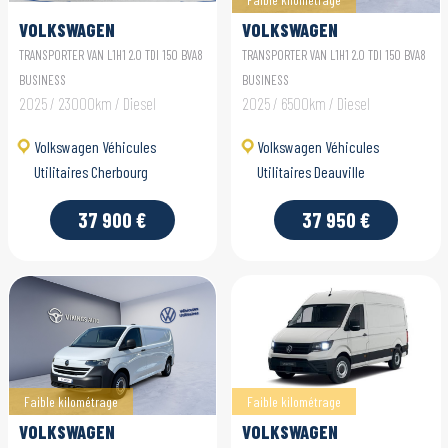
VOLKSWAGEN
VOLKSWAGEN
UTILITAIRES
UTILITAIRES
TRANSPORTER VAN L1H1 2.0 TDI 150 BVA8
TRANSPORTER VAN L1H1 2.0 TDI 150 BVA8
TRANSPORTER VAN
TRANSPORTER VAN
BUSINESS
BUSINESS
2025 / 23000km / Diesel
2025 / 6500km / Diesel
Volkswagen Véhicules
Volkswagen Véhicules
Utilitaires Cherbourg
Utilitaires Deauville
37 900 €
37 950 €
Faible kilométrage
Faible kilométrage
VOLKSWAGEN
VOLKSWAGEN