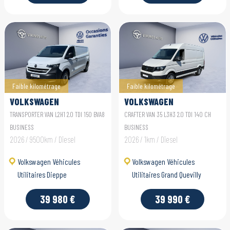
Faible kilométrage
Faible kilométrage
VOLKSWAGEN
VOLKSWAGEN
UTILITAIRES
UTILITAIRES CRAFTER
TRANSPORTER VAN L2H1 2.0 TDI 150 BVA8
CRAFTER VAN 35 L3H3 2.0 TDI 140 CH
TRANSPORTER VAN
VAN
BUSINESS
BUSINESS
2026 / 9500km / Diesel
2026 / 1km / Diesel
Volkswagen Véhicules
Volkswagen Véhicules
Utilitaires Dieppe
Utilitaires Grand Quevilly
39 980 €
39 990 €