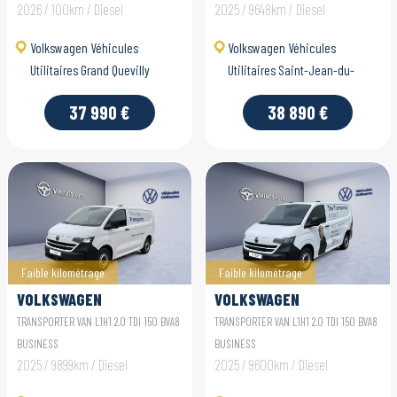
2026 / 100km / Diesel
2025 / 9648km / Diesel
Volkswagen Véhicules
Volkswagen Véhicules
Utilitaires Grand Quevilly
Utilitaires Saint-Jean-du-
Cardonnay
37 990 €
38 890 €
Faible kilométrage
Faible kilométrage
VOLKSWAGEN
VOLKSWAGEN
UTILITAIRES
UTILITAIRES
TRANSPORTER VAN L1H1 2.0 TDI 150 BVA8
TRANSPORTER VAN L1H1 2.0 TDI 150 BVA8
TRANSPORTER VAN
TRANSPORTER VAN
BUSINESS
BUSINESS
2025 / 9899km / Diesel
2025 / 9600km / Diesel