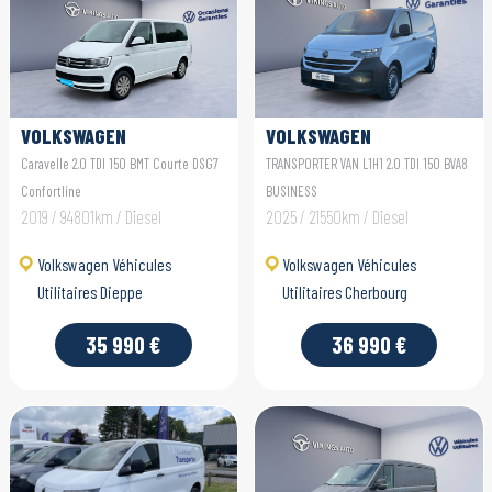
VOLKSWAGEN
VOLKSWAGEN
UTILITAIRES CARAVELLE
UTILITAIRES
Caravelle 2.0 TDI 150 BMT Courte DSG7
TRANSPORTER VAN L1H1 2.0 TDI 150 BVA8
TRANSPORTER VAN
Confortline
BUSINESS
2019 / 94801km / Diesel
2025 / 21550km / Diesel
Volkswagen Véhicules
Volkswagen Véhicules
Utilitaires Dieppe
Utilitaires Cherbourg
35 990 €
36 990 €