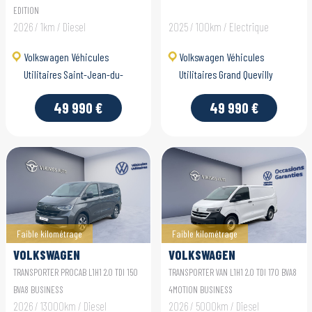
TRANSPORTER VAN
CARAVELLE 7
EDITION
2026 / 1km / Diesel
2025 / 100km / Electrique
Volkswagen Véhicules
Volkswagen Véhicules
Utilitaires Saint-Jean-du-
Utilitaires Grand Quevilly
Cardonnay
49 990 €
49 990 €
Faible kilométrage
Faible kilométrage
VOLKSWAGEN
VOLKSWAGEN
UTILITAIRES
UTILITAIRES
TRANSPORTER PROCAB L1H1 2.0 TDI 150
TRANSPORTER VAN L1H1 2.0 TDI 170 BVA8
TRANSPORTER PROCAB
TRANSPORTER VAN
BVA8 BUSINESS
4MOTION BUSINESS
2026 / 13000km / Diesel
2026 / 5000km / Diesel