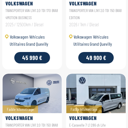
VOLKSWAGEN
VOLKSWAGEN
UTILITAIRES
UTILITAIRES
TRANSPORTER VAN L1H1 2.0 TDI 170 BVA8
TRANSPORTER VAN L1H1 2.0 TDI 150 BVA8
TRANSPORTER VAN
TRANSPORTER VAN
4MOTION BUSINESS
EDITION
2025 / 12500km / Diesel
2026 / 1km / Diesel
Volkswagen Véhicules
Volkswagen Véhicules
Utilitaires Grand Quevilly
Utilitaires Grand Quevilly
45 990 €
49 900 €
Faible kilométrage
Faible kilométrage
VOLKSWAGEN
VOLKSWAGEN
UTILITAIRES
UTILITAIRES E-
TRANSPORTER VAN L1H1 2.0 TDI 150 BVA8
E-Caravelle 7 L1 286 ch Life