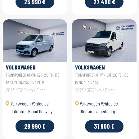
25 990 €
27 490 €
VOLKSWAGEN
VOLKSWAGEN
UTILITAIRES
UTILITAIRES
TRANSPORTER 6.1 VAN L2H1 2.0 TDI 150
TRANSPORTER 6.1 VAN L1H1 2.0 TDI 150
TRANSPORTER 6.1 VAN
TRANSPORTER 6.1 VAN
DSG7 BUSINESS LINE PLUS
BVM6 BUSINESS
2023 / 75484km / Diesel
2023 / 36774km / Diesel
Volkswagen Véhicules
Volkswagen Véhicules
Utilitaires Grand Quevilly
Utilitaires Cherbourg
29 990 €
31 900 €