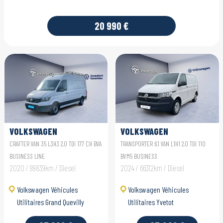
20 990 €
VOLKSWAGEN
VOLKSWAGEN
UTILITAIRES CRAFTER
UTILITAIRES
CRAFTER VAN 35 L3H3 2.0 TDI 177 CH BVA
TRANSPORTER 6.1 VAN L1H1 2.0 TDI 110
VAN
TRANSPORTER 6.1 VAN
BUSINESS LINE
BVM5 BUSINESS
2020 / 99839km / Diesel
2024 / 66312km / Diesel
Volkswagen Véhicules
Volkswagen Véhicules
Utilitaires Grand Quevilly
Utilitaires Yvetot