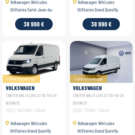
Volkswagen Véhicules
Volkswagen Véhicules
Utilitaires Saint-Jean-du-
Utilitaires Grand Quevilly
Cardonnay
38 990 €
38 990 €
Faible kilométrage
Faible kilométrage
VOLKSWAGEN
VOLKSWAGEN
UTILITAIRES CRAFTER
UTILITAIRES CRAFTER
CRAFTER VAN 35 L3H3 2.0 TDI 140 CH
CRAFTER VAN 35 L3H3 2.0 TDI 140 CH
VAN
VAN
BUSINESS
BUSINESS
2025 / 14900km / Diesel
2026 / 100km / Diesel
Volkswagen Véhicules
Volkswagen Véhicules
Utilitaires Grand Quevilly
Utilitaires Grand Quevilly