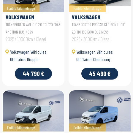
Faible kilométrage
Faible kilométrage
VOLKSWAGEN
VOLKSWAGEN
UTILITAIRES
UTILITAIRES
TRANSPORTER VAN L1H1 2.0 TDI 170 BVA8
TRANSPORTER PROCAB CLOISON L L1H1
TRANSPORTER VAN
TRANSPORTER PROCAB
4MOTION BUSINESS
2.0 TDI 150 BVA8 BUSINESS
2025 / 10000km / Diesel
2026 / 5000km / Diesel
Volkswagen Véhicules
Volkswagen Véhicules
Utilitaires Dieppe
Utilitaires Cherbourg
44 790 €
45 490 €
Faible kilométrage
Faible kilométrage