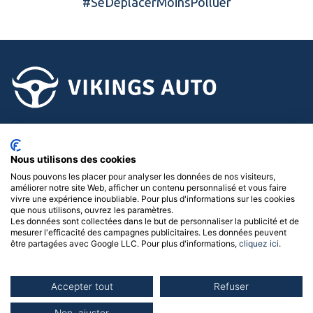
#SeDéplacerMoinsPolluer
02.58.15.15.15
Nous utilisons des cookies
Suivez-nous !
Nous pouvons les placer pour analyser les données de nos visiteurs,
améliorer notre site Web, afficher un contenu personnalisé et vous faire
Menu
vivre une expérience inoubliable. Pour plus d'informations sur les cookies
que nous utilisons, ouvrez les paramètres.
Les données sont collectées dans le but de personnaliser la publicité et de
Nos concessions
mesurer l'efficacité des campagnes publicitaires. Les données peuvent
être partagées avec Google LLC. Pour plus d'informations,
cliquez ici
.
Accepter tout
Refuser
Politique de confidentialité
|
Mentions légales
|
Gérer les
cookies
| © 2026 Vikings Auto