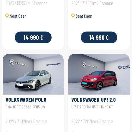
2023 / 51257km / Essence
2023 / 31285km / Essence
Seat Caen
Seat Caen
14 990 €
14 990 €
VOLKSWAGEN POLO
VOLKSWAGEN UP! 2.0
Polo 1.0 TSI 95 S&S BVM5 Life
UP! FL2 1.0 TSI 115 CH BVM6 GTI
2022 / 71612km / Essence
2022 / 72147km / Essence