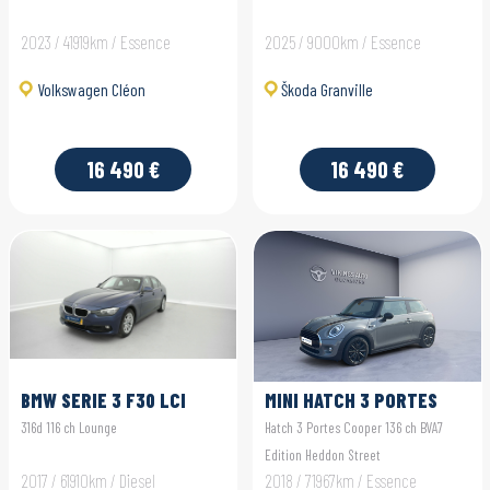
2023 / 41919km / Essence
2025 / 9000km / Essence
Volkswagen Cléon
Škoda Granville
16 490 €
16 490 €
BMW SERIE 3 F30 LCI
MINI HATCH 3 PORTES
F56 LCI
316d 116 ch Lounge
Hatch 3 Portes Cooper 136 ch BVA7
Edition Heddon Street
2017 / 61910km / Diesel
2018 / 71967km / Essence