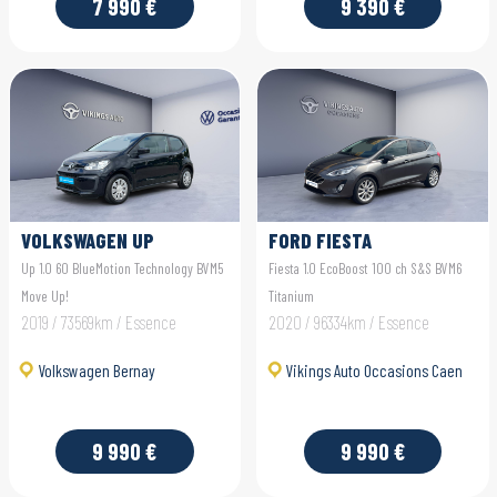
7 990 €
9 390 €
VOLKSWAGEN UP
FORD FIESTA
Up 1.0 60 BlueMotion Technology BVM5
Fiesta 1.0 EcoBoost 100 ch S&S BVM6
Move Up!
Titanium
2019 / 73569km / Essence
2020 / 96334km / Essence
Volkswagen Bernay
Vikings Auto Occasions Caen
9 990 €
9 990 €