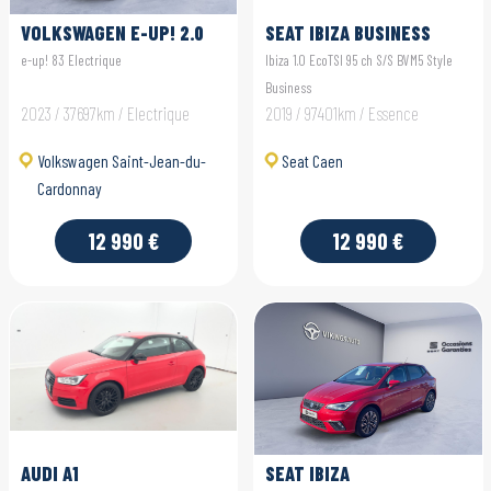
VOLKSWAGEN E-UP! 2.0
SEAT IBIZA BUSINESS
e-up! 83 Electrique
Ibiza 1.0 EcoTSI 95 ch S/S BVM5 Style
Business
2023 / 37697km / Electrique
2019 / 97401km / Essence
Volkswagen Saint-Jean-du-
Seat Caen
Cardonnay
12 990 €
12 990 €
AUDI A1
SEAT IBIZA