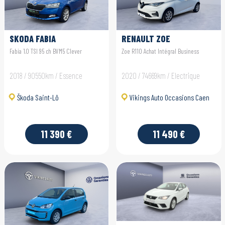
SKODA FABIA
RENAULT ZOE
Fabia 1.0 TSI 95 ch BVM5 Clever
Zoe R110 Achat Intégral Business
2018 / 90550km / Essence
2020 / 74669km / Electrique
Škoda Saint-Lô
Vikings Auto Occasions Caen
11 390 €
11 490 €