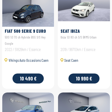
FIAT 500 SERIE 9 EURO
SEAT IBIZA
6D-FULL
500 1.0 70 ch Hybride BSG S/S Hey
Ibiza 1.0 80 ch S/S BVM5 Urban
Google
2022 / 51829km / Essence
2019 / 99710km / Essence
Vikings Auto Occasions Caen
Seat Caen
10 490 €
10 990 €