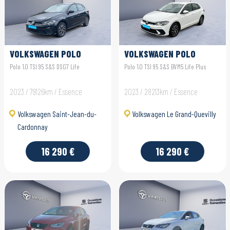
VOLKSWAGEN POLO
VOLKSWAGEN POLO
Polo 1.0 TSI 95 S&S DSG7 Life
Polo 1.0 TSI 95 S&S BVM5 Life Plus
2023 / 79126km / Essence
2023 / 28213km / Essence
Volkswagen Saint-Jean-du-
Volkswagen Le Grand-Quevilly
Cardonnay
16 290 €
16 290 €