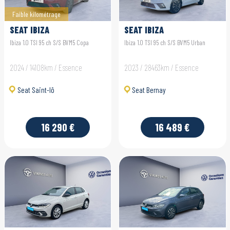
Faible kilométrage
SEAT IBIZA
SEAT IBIZA
Ibiza 1.0 TSI 95 ch S/S BVM5 Copa
Ibiza 1.0 TSI 95 ch S/S BVM5 Urban
2024 / 14108km / Essence
2023 / 28463km / Essence
Seat Saint-lô
Seat Bernay
16 290 €
16 489 €