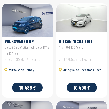
VOLKSWAGEN UP
NISSAN MICRA 2019
Up 1.0 90 BlueMotion Technology BVM5
Micra IG-T 100 Acenta
Up! IQ.Drive
2019 / 109399km / Essence
2019 / 70566km / Essence
Volkswagen Bernay
Vikings Auto Occasions Caen
10 489 €
10 490 €