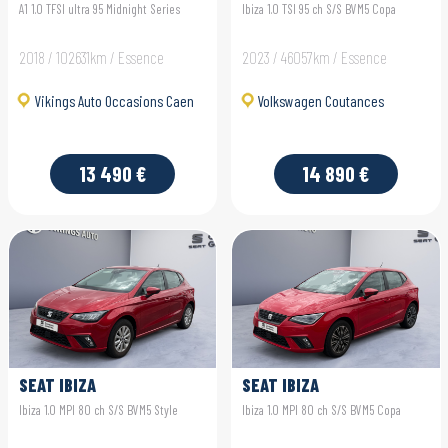
A1 1.0 TFSI ultra 95 Midnight Series
Ibiza 1.0 TSI 95 ch S/S BVM5 Copa
2018 / 102631km / Essence
2023 / 46057km / Essence
Vikings Auto Occasions Caen
Volkswagen Coutances
13 490 €
14 890 €
SEAT IBIZA
SEAT IBIZA
Ibiza 1.0 MPI 80 ch S/S BVM5 Style
Ibiza 1.0 MPI 80 ch S/S BVM5 Copa