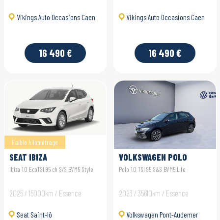
Vikings Auto Occasions Caen
Vikings Auto Occasions Caen
16 490 €
16 490 €
Faible kilométrage
SEAT IBIZA
VOLKSWAGEN POLO
Ibiza 1.0 EcoTSI 95 ch S/S BVM5 Style
Polo 1.0 TSI 95 S&S BVM5 Life
2025 / 15000km / Essence
2023 / 35610km / Essence
Seat Saint-lô
Volkswagen Pont-Audemer