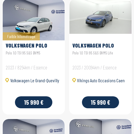
Faible kilométrage
VOLKSWAGEN POLO
VOLKSWAGEN POLO
Polo 1.0 TSI 95 S&S BVM5
Polo 1.0 TSI 95 S&S BVM5 Life
2023 / 8254km / Essence
2023 / 20094km / Essence
Volkswagen Le Grand-Quevilly
Vikings Auto Occasions Caen
15 990 €
15 990 €