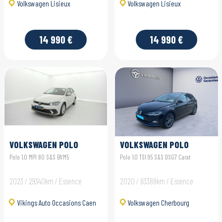
Volkswagen Lisieux
Volkswagen Lisieux
14 990 €
14 990 €
VOLKSWAGEN POLO
VOLKSWAGEN POLO
Polo 1.0 MPI 80 S&S BVM5
Polo 1.0 TSI 95 S&S DSG7 Carat
2023 / 29340km / Essence
2020 / 83388km / Essence
Vikings Auto Occasions Caen
Volkswagen Cherbourg