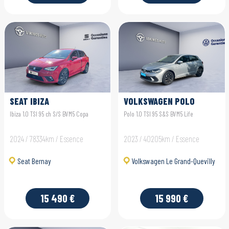
SEAT IBIZA
VOLKSWAGEN POLO
Ibiza 1.0 TSI 95 ch S/S BVM5 Copa
Polo 1.0 TSI 95 S&S BVM5 Life
2024 / 78334km / Essence
2023 / 40205km / Essence
Seat Bernay
Volkswagen Le Grand-Quevilly
15 490 €
15 990 €