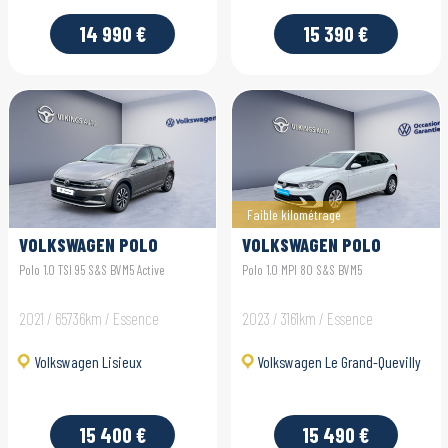
14 990 €
15 390 €
Faible kilométrage
VOLKSWAGEN POLO
VOLKSWAGEN POLO
Polo 1.0 TSI 95 S&S BVM5 Active
Polo 1.0 MPI 80 S&S BVM5
2021 / 65736km / Essence
2023 / 3161km / Essence
Volkswagen Lisieux
Volkswagen Le Grand-Quevilly
15 400 €
15 490 €