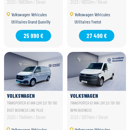
2020 / 99839km / Diesel
2023 / 66312km / Diesel
Volkswagen Véhicules
Volkswagen Véhicules
Utilitaires Grand Quevilly
Utilitaires Yvetot
25 990 €
27 490 €
VOLKSWAGEN
VOLKSWAGEN
UTILITAIRES
UTILITAIRES
TRANSPORTER 6.1 VAN L2H1 2.0 TDI 150
TRANSPORTER 6.1 VAN L1H1 2.0 TDI 150
TRANSPORTER 6.1 VAN
TRANSPORTER 6.1 VAN
DSG7 BUSINESS LINE PLUS
BVM6 BUSINESS
2020 / 75484km / Diesel
2023 / 36774km / Diesel
Volkswagen Véhicules
Volkswagen Véhicules