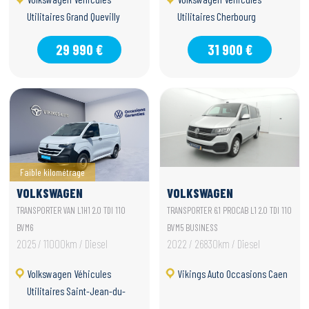
Utilitaires Grand Quevilly
Utilitaires Cherbourg
29 990 €
31 900 €
Faible kilométrage
VOLKSWAGEN
VOLKSWAGEN
UTILITAIRES
UTILITAIRES
TRANSPORTER VAN L1H1 2.0 TDI 110
TRANSPORTER 6.1 PROCAB L1 2.0 TDI 110
TRANSPORTER VAN
TRANSPORTER 6.1
BVM6
BVM5 BUSINESS
2025 / 11000km / Diesel
2022 / 26830km / Diesel
PROCAB
Volkswagen Véhicules
Vikings Auto Occasions Caen
Utilitaires Saint-Jean-du-
Cardonnay