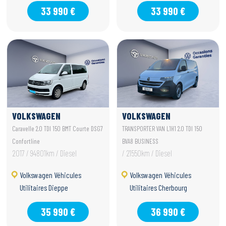
33 990 €
33 990 €
VOLKSWAGEN
VOLKSWAGEN
UTILITAIRES CARAVELLE
UTILITAIRES
Caravelle 2.0 TDI 150 BMT Courte DSG7
TRANSPORTER VAN L1H1 2.0 TDI 150
TRANSPORTER VAN
Confortline
BVA8 BUSINESS
2017 / 94801km / Diesel
/ 21550km / Diesel
Volkswagen Véhicules
Volkswagen Véhicules
Utilitaires Dieppe
Utilitaires Cherbourg
35 990 €
36 990 €