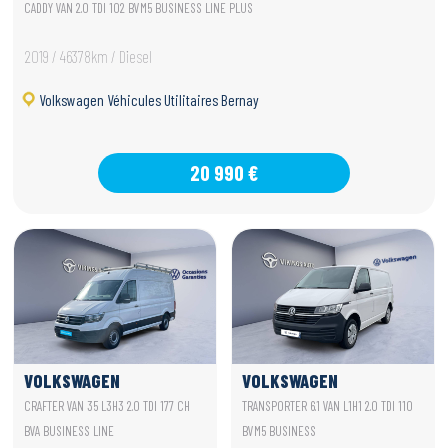
CADDY VAN 2.0 TDI 102 BVM5 BUSINESS LINE PLUS
2019 / 46378km / Diesel
Volkswagen Véhicules Utilitaires Bernay
20 990 €
VOLKSWAGEN
VOLKSWAGEN
UTILITAIRES CRAFTER
UTILITAIRES
CRAFTER VAN 35 L3H3 2.0 TDI 177 CH
TRANSPORTER 6.1 VAN L1H1 2.0 TDI 110
VAN
TRANSPORTER 6.1 VAN
BVA BUSINESS LINE
BVM5 BUSINESS