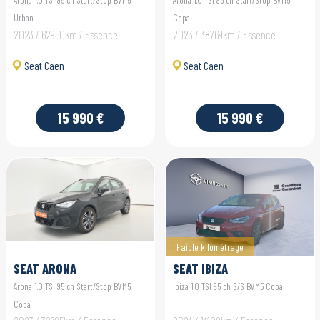
Urban
Copa
2023 / 62950km / Essence
2023 / 38769km / Essence
Seat Caen
Seat Caen
15 990 €
15 990 €
Faible kilométrage
SEAT ARONA
SEAT IBIZA
Arona 1.0 TSI 95 ch Start/Stop BVM5
Ibiza 1.0 TSI 95 ch S/S BVM5 Copa
Copa