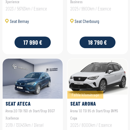
Xperience
Business
2023 / 56763km / Essence
2025 / 9900km / Essence
Seat Bernay
Seat Cherbourg
17 990 €
18 790 €
Faible kilométrage
SEAT ATECA
SEAT ARONA
Ateca 2.0 TDI 150 ch Start/Stop DSG7
Arona 1.0 TSI 95 ch Start/Stop BVM5
Xcellence
Copa
2019 / 130451km / Diesel
2025 / 8000km / Essence