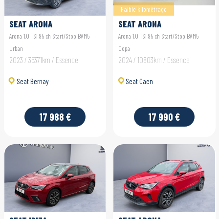
Faible kilométrage
SEAT ARONA
SEAT ARONA
Arona 1.0 TSI 95 ch Start/Stop BVM5
Arona 1.0 TSI 95 ch Start/Stop BVM5
Urban
Copa
2023 / 35371km / Essence
2024 / 10803km / Essence
Seat Bernay
Seat Caen
17 988 €
17 990 €