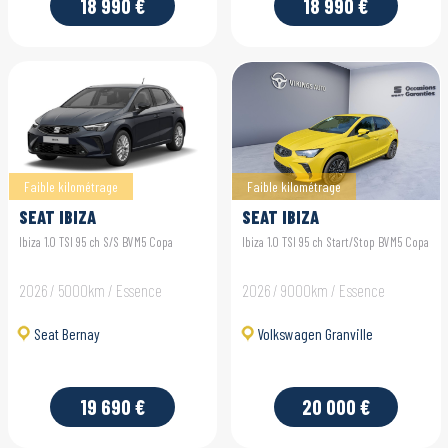
18 990 €
18 990 €
Faible kilométrage
Faible kilométrage
SEAT IBIZA
SEAT IBIZA
Ibiza 1.0 TSI 95 ch S/S BVM5 Copa
Ibiza 1.0 TSI 95 ch Start/Stop BVM5 Copa
2026 / 5000km / Essence
2026 / 9000km / Essence
Seat Bernay
Volkswagen Granville
19 690 €
20 000 €