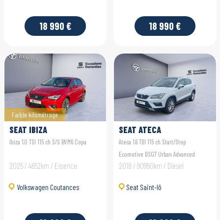
18 990 €
18 990 €
Faible kilométrage
SEAT IBIZA
SEAT ATECA
Ibiza 1.0 TSI 115 ch S/S BVM6 Copa
Ateca 1.6 TDI 115 ch Start/Stop
Ecomotive DSG7 Urban Advanced
2025 / 4652km / Essence
2018 / 90990km / Diesel
Volkswagen Coutances
Seat Saint-lô