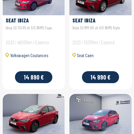
SEAT IBIZA
SEAT IBIZA
Ibiza 1.0 TSI 95 ch S/S BVM5 Copa
Ibiza 1.0 MPI 80 ch S/S BVM5 Style
2023 / 46057km / Essence
2023 / 51257km / Essence
Volkswagen Coutances
Seat Caen
14 890 €
14 990 €