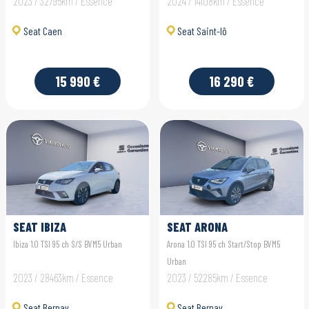
2023 / 32795km / Essence
2024 / 14108km / Essence
Seat Caen
Seat Saint-lô
15 990 €
16 290 €
SEAT IBIZA
SEAT ARONA
Ibiza 1.0 TSI 95 ch S/S BVM5 Urban
Arona 1.0 TSI 95 ch Start/Stop BVM5
Urban
2023 / 28463km / Essence
2023 / 52285km / Essence
Seat Bernay
Seat Bernay