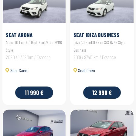
SEAT ARONA
SEAT IBIZA BUSINESS
Arona 1.0 EcoTSI 115 ch Start/Stop BVM6
Ibiza 1.0 EcoTSI 95 ch S/S BVM5 Style
Style
Business
2020 / 113625km / Essence
2019 / 97401km / Essence
Seat Caen
Seat Caen
11 990 €
12 990 €