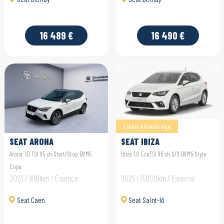
16 489 €
16 490 €
Faible kilométrage
SEAT ARONA
SEAT IBIZA
Arona 1.0 TSI 95 ch Start/Stop BVM5
Ibiza 1.0 EcoTSI 95 ch S/S BVM5 Style
Copa
2023 / 91691km / Essence
2025 / 15000km / Essence
Seat Caen
Seat Saint-lô