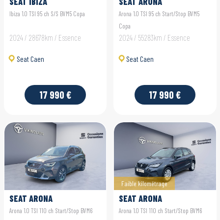
SEAT IBIZA
SEAT ARONA
Ibiza 1.0 TSI 95 ch S/S BVM5 Copa
Arona 1.0 TSI 95 ch Start/Stop BVM5
Copa
2024 / 28678km / Essence
2024 / 55283km / Essence
Seat Caen
Seat Caen
17 990 €
17 990 €
Faible kilométrage
SEAT ARONA
SEAT ARONA
Arona 1.0 TSI 110 ch Start/Stop BVM6
Arona 1.0 TSI 110 ch Start/Stop BVM6