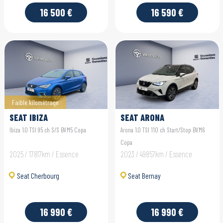
16 500 €
16 590 €
Faible kilométrage
SEAT IBIZA
SEAT ARONA
Ibiza 1.0 TSI 95 ch S/S BVM5 Copa
Arona 1.0 TSI 110 ch Start/Stop BVM6
Copa
2025 / 17817km / Essence
2023 / 49857km / Essence
Seat Cherbourg
Seat Bernay
16 990 €
16 990 €