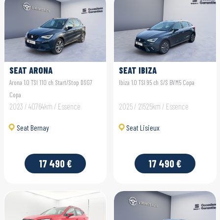
SEAT ARONA
SEAT IBIZA
Arona 1.0 TSI 110 ch Start/Stop DSG7
Ibiza 1.0 TSI 95 ch S/S BVM5 Copa
Copa
2023 / 40764km / Essence
2025 / 21525km / Essence
Seat Bernay
Seat Lisieux
17 490 €
17 490 €