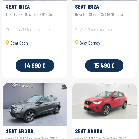
SEAT IBIZA
SEAT IBIZA
Ibiza 1.0 MPI 80 ch S/S BVM5 Copa
Ibiza 1.0 TSI 95 ch S/S BVM5 Copa
2023 / 31285km / Essence
2024 / 78334km / Essence
Seat Caen
Seat Bernay
14 990 €
15 490 €
SEAT ARONA
SEAT ARONA
Arona 1.0 TSI 95 ch Start/Stop BVM5
Arona 1.0 TSI 95 ch Start/Stop BVM5