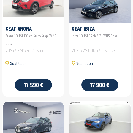
SEAT ARONA
SEAT IBIZA
Arona 1.0 TSI 110 ch Start/Stop BVM6
Ibiza 1.0 TSI 95 ch S/S BVM5 Copa
Copa
2023 / 27937km / Essence
2025 / 32100km / Essence
Seat Caen
Seat Caen
17 590 €
17 900 €