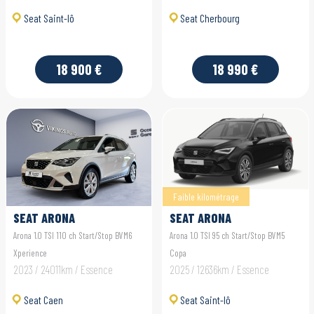
Seat Saint-lô
Seat Cherbourg
18 900 €
18 990 €
Faible kilométrage
SEAT ARONA
SEAT ARONA
Arona 1.0 TSI 110 ch Start/Stop BVM6
Arona 1.0 TSI 95 ch Start/Stop BVM5
Xperience
Copa
2023 / 24011km / Essence
2025 / 12636km / Essence
Seat Caen
Seat Saint-lô