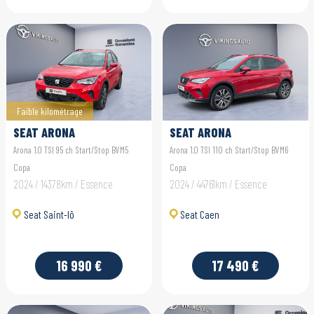
Faible kilométrage
SEAT ARONA
SEAT ARONA
Arona 1.0 TSI 95 ch Start/Stop BVM5
Arona 1.0 TSI 110 ch Start/Stop BVM6
Copa
Copa
2024 / 14378km / Essence
2024 / 44761km / Essence
Seat Saint-lô
Seat Caen
16 990 €
17 490 €