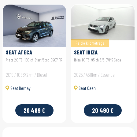
Faible kilométrage
SEAT ATECA
SEAT IBIZA
Ateca 2.0 TDI 150 ch Start/Stop DSG7 FR
Ibiza 1.0 TSI 95 ch S/S BVM5 Copa
2019 / 108672km / Diesel
2025 / 4511km / Essence
Seat Bernay
Seat Caen
20 489 €
20 490 €