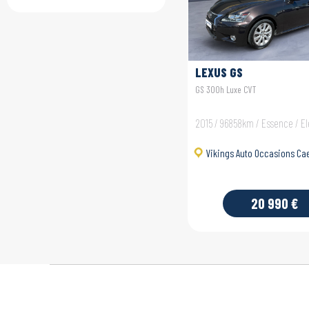
LEXUS GS
GS 300h Luxe CVT
2015 / 96858km / Essence / El
Vikings Auto Occasions Ca
20 990 €