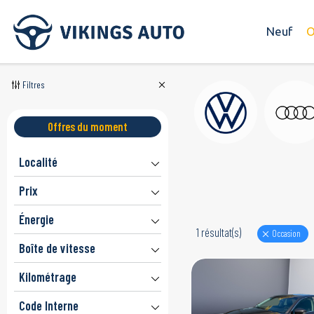
Neuf
O
Filtres
Offres du moment
Localité
Prix
Énergie
1 résultat(s)
Occasion
Boîte de vitesse
Kilométrage
Code Interne