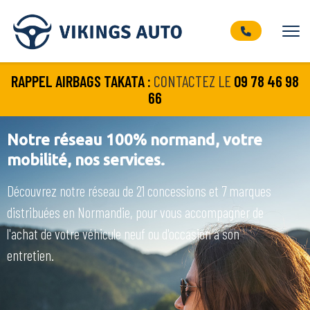
RAPPEL AIRBAGS TAKATA :
CONTACTEZ LE
09 78 46 98
66
Notre réseau 100% normand, votre
mobilité, nos services.
Découvrez notre réseau de 21 concessions et 7 marques
distribuées en Normandie, pour vous accompagner de
l'achat de votre véhicule neuf ou d'occasion à son
entretien.