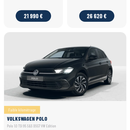
21 990 €
26 620 €
Faible kilométrage
VOLKSWAGEN POLO
Polo 1.0 TSI 95 S&S DSG7 VW Edition