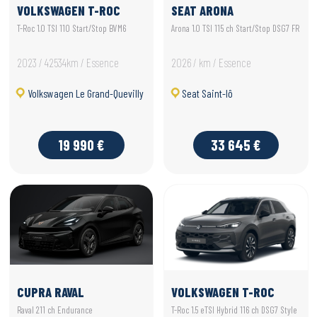
VOLKSWAGEN T-ROC
SEAT ARONA
T-Roc 1.0 TSI 110 Start/Stop BVM6
Arona 1.0 TSI 115 ch Start/Stop DSG7 FR
2023 / 42534km / Essence
2026 / km / Essence
Volkswagen Le Grand-Quevilly
Seat Saint-lô
19 990 €
33 645 €
CUPRA RAVAL
VOLKSWAGEN T-ROC
Raval 211 ch Endurance
T-Roc 1.5 eTSI Hybrid 116 ch DSG7 Style