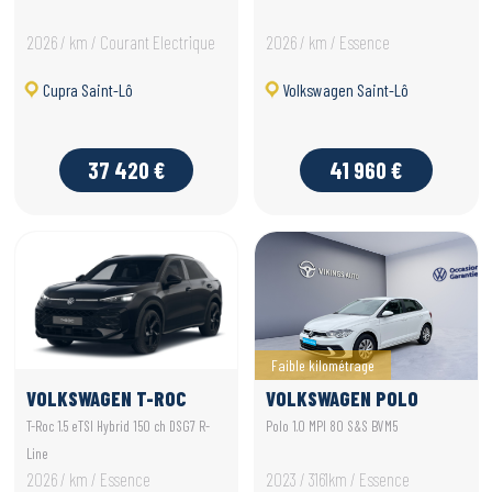
2026 / km / Courant Electrique
2026 / km / Essence
Cupra Saint-Lô
Volkswagen Saint-Lô
37 420 €
41 960 €
Faible kilométrage
VOLKSWAGEN T-ROC
VOLKSWAGEN POLO
T-Roc 1.5 eTSI Hybrid 150 ch DSG7 R-
Polo 1.0 MPI 80 S&S BVM5
Line
2026 / km / Essence
2023 / 3161km / Essence