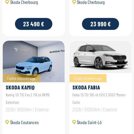
Škoda Cherbourg
Škoda Cherbourg
23 490 €
23 990 €
Faible kilométrage
Faible kilométrage
SKODA KAMIQ
SKODA FABIA
Kamiq 1.0 TSI Evo 2 116 ch BVM6
Fabia 1.5 TSI 150 ch EVO 2 DSG7 Monte-
Selection
Carlo
2026 / 8000km / Essence
2026 / 10000km / Essence
Škoda Coutances
Škoda Saint-Lô