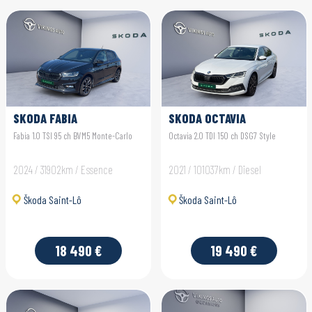
SKODA FABIA
SKODA OCTAVIA
Fabia 1.0 TSI 95 ch BVM5 Monte-Carlo
Octavia 2.0 TDI 150 ch DSG7 Style
2024 / 31902km / Essence
2021 / 101037km / Diesel
Škoda Saint-Lô
Škoda Saint-Lô
18 490 €
19 490 €