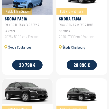
Faible kilométrage
Faible kilométrage
SKODA FABIA
SKODA FABIA
Fabia 1.0 TSI 95 ch EVO 2 BVM5
Fabia 1.0 TSI 95 ch EVO 2 BVM5
Selection
Selection
2025 / 5000km / Essence
2026 / 7000km / Essence
Škoda Coutances
Škoda Cherbourg
20 790 €
20 890 €
Faible kilométrage
Faible kilométrage