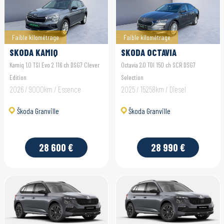
Faible kilométrage
Faible kilométrage
SKODA KAMIQ
SKODA OCTAVIA
Kamiq 1.0 TSI Evo 2 116 ch DSG7 Clever
Octavia 2.0 TDI 150 ch SCR DSG7
Edition
Selection
2026 / 9000km / Essence
2025 / 15258km / Diesel
Škoda Granville
Škoda Granville
28 600 €
28 990 €