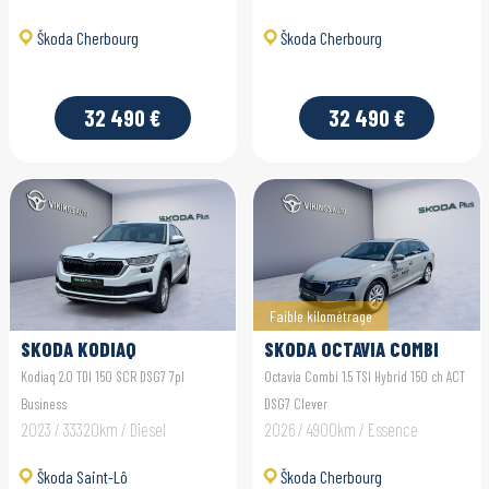
Škoda Cherbourg
Škoda Cherbourg
32 490 €
32 490 €
Faible kilométrage
SKODA KODIAQ
SKODA OCTAVIA COMBI
Kodiaq 2.0 TDI 150 SCR DSG7 7pl
Octavia Combi 1.5 TSI Hybrid 150 ch ACT
Business
DSG7 Clever
2023 / 33320km / Diesel
2026 / 4900km / Essence
Škoda Saint-Lô
Škoda Cherbourg