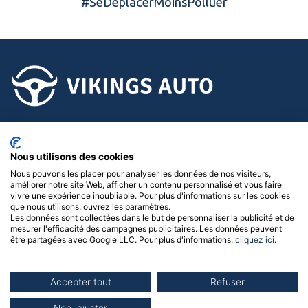
#SeDéplacerMoinsPolluer
02.58.15.15.15
Nous utilisons des cookies
Suivez-nous !
Nous pouvons les placer pour analyser les données de nos visiteurs,
améliorer notre site Web, afficher un contenu personnalisé et vous faire
Menu
vivre une expérience inoubliable. Pour plus d'informations sur les cookies
que nous utilisons, ouvrez les paramètres.
Les données sont collectées dans le but de personnaliser la publicité et de
Nos concessions
mesurer l'efficacité des campagnes publicitaires. Les données peuvent
être partagées avec Google LLC. Pour plus d'informations,
cliquez ici
.
Accepter tout
Refuser
Politique de confidentialité
|
Mentions légales
|
Gérer les
cookies
| © 2026 Vikings Auto