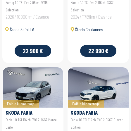
Kamiq 1.0 TSI Evo 2 95 ch BVM5
Kamiq 1.0 TSI Evo 2 116 ch DSG7
Selection
Selection
2026 / 10000km / Essence
2024 / 11789km / Essence
Škoda Saint-Lô
Škoda Coutances
22 900 €
22 990 €
Faible kilométrage
Faible kilométrage
SKODA FABIA
SKODA FABIA
Fabia 1.0 TSI 116 ch EVO 2 DSG7 Monte-
Fabia 1.0 TSI 116 ch EVO 2 DSG7 Clever
Carlo
Edition