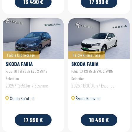
16 490 €
17 990 €
Faible kilométrage
Faible kilométrage
SKODA FABIA
SKODA FABIA
Fabia 1.0 TSI 95 ch EVO 2 BVM5
Fabia 1.0 TSI 95 ch EVO 2 BVM5
Selection
Selection
2025 / 12650km / Essence
2025 / 19000km / Essence
Škoda Saint-Lô
Škoda Granville
17 990 €
18 490 €