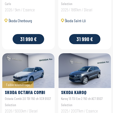
Carlo
Selection
2026 / 5km / Essence
2025 / 18611km / Diesel
Škoda Cherbourg
Škoda Saint-Lô
31 990 €
31 990 €
Faible kilométrage
SKODA OCTAVIA COMBI
SKODA KAROQ
Octavia Combi 2.0 TDI 150 ch SCR DSG7
Karoq 1.5 TSI Evo 2 150 ch ACT DSG7
Selection
Selection
2026 / 5000km / Diesel
2025 / 20071km / Essence