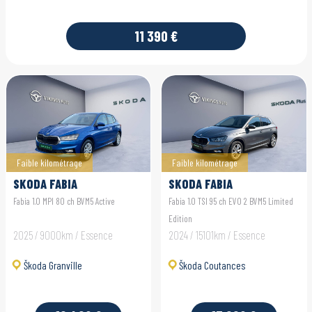
11 390 €
Faible kilométrage
Faible kilométrage
SKODA FABIA
SKODA FABIA
Fabia 1.0 MPI 80 ch BVM5 Active
Fabia 1.0 TSI 95 ch EVO 2 BVM5 Limited
Edition
2025 / 9000km / Essence
2024 / 15101km / Essence
Škoda Granville
Škoda Coutances