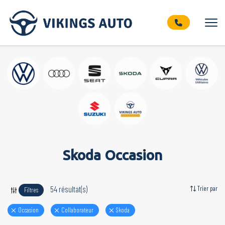
Skoda Occasion
54 résultat(s)
Trier par
Filtres
Occasion
Collaborateur
skoda