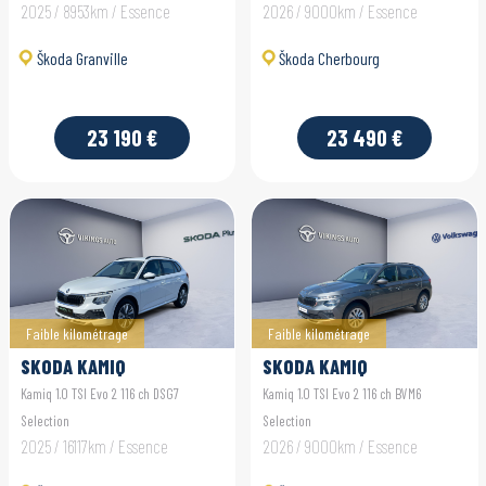
2025 / 8953km / Essence
2026 / 9000km / Essence
Škoda Granville
Škoda Cherbourg
23 190 €
23 490 €
Faible kilométrage
Faible kilométrage
SKODA KAMIQ
SKODA KAMIQ
Kamiq 1.0 TSI Evo 2 116 ch DSG7
Kamiq 1.0 TSI Evo 2 116 ch BVM6
Selection
Selection
2025 / 16117km / Essence
2026 / 9000km / Essence