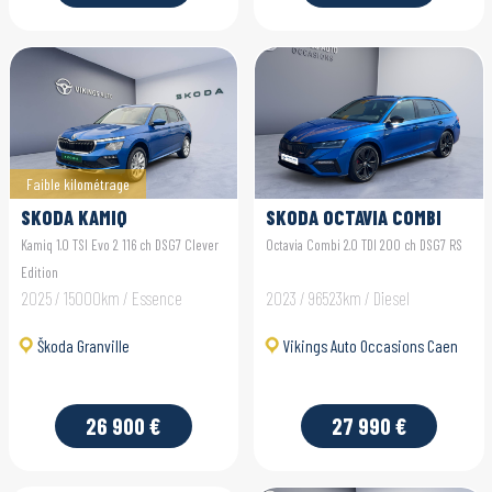
Faible kilométrage
SKODA KAMIQ
SKODA OCTAVIA COMBI
Kamiq 1.0 TSI Evo 2 116 ch DSG7 Clever
Octavia Combi 2.0 TDI 200 ch DSG7 RS
Edition
2025 / 15000km / Essence
2023 / 96523km / Diesel
Škoda Granville
Vikings Auto Occasions Caen
26 900 €
27 990 €