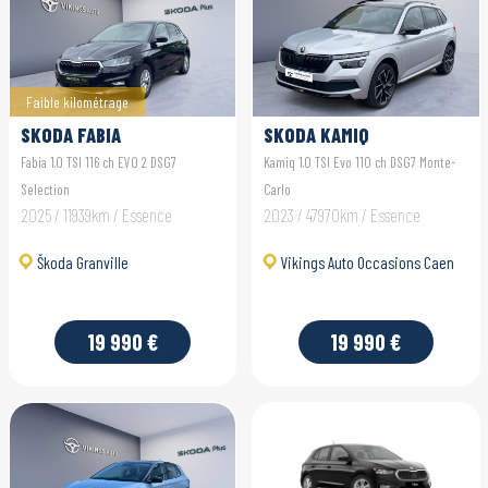
Faible kilométrage
SKODA FABIA
SKODA KAMIQ
Fabia 1.0 TSI 116 ch EVO 2 DSG7
Kamiq 1.0 TSI Evo 110 ch DSG7 Monte-
Selection
Carlo
2025 / 11939km / Essence
2023 / 47970km / Essence
Škoda Granville
Vikings Auto Occasions Caen
19 990 €
19 990 €