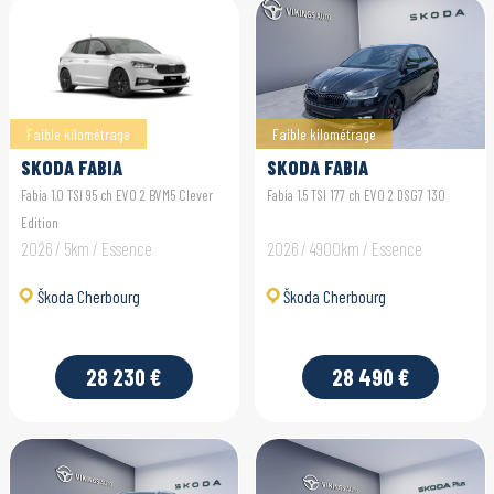
Faible kilométrage
Faible kilométrage
SKODA FABIA
SKODA FABIA
Fabia 1.0 TSI 95 ch EVO 2 BVM5 Clever
Fabia 1.5 TSI 177 ch EVO 2 DSG7 130
Edition
2026 / 5km / Essence
2026 / 4900km / Essence
Škoda Cherbourg
Škoda Cherbourg
28 230 €
28 490 €