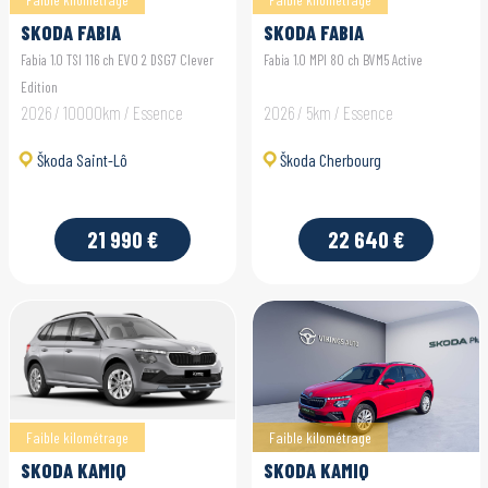
SKODA FABIA
SKODA FABIA
Fabia 1.0 TSI 116 ch EVO 2 DSG7 Clever
Fabia 1.0 MPI 80 ch BVM5 Active
Edition
2026 / 10000km / Essence
2026 / 5km / Essence
Škoda Saint-Lô
Škoda Cherbourg
21 990 €
22 640 €
Faible kilométrage
Faible kilométrage
SKODA KAMIQ
SKODA KAMIQ