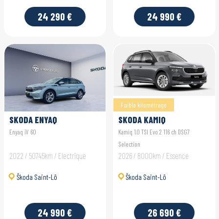
24 290 €
24 990 €
Faible kilométrage
SKODA ENYAQ
SKODA KAMIQ
Enyaq iV 60
Kamiq 1.0 TSI Evo 2 116 ch DSG7
Selection
2022 / 50745km / Electrique
2026 / 8000km / Essence
Škoda Saint-Lô
Škoda Saint-Lô
24 990 €
26 690 €