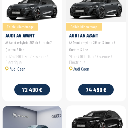
Faible kilométrage
Faible kilométrage
AUDI A5 AVANT
AUDI A5 AVANT
A5 Avant e-hybrid 367 ch S tronic 7
A5 Avant e-hybrid 299 ch S tronic 7
Quattro S line
Quattro S line
2025 / 9900km / Essence /
2026 / 9000km / Essence /
Electrique
Electrique
Audi Caen
Audi Caen
72 490 €
74 490 €