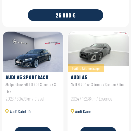
26 990 €
Faible kilométrage
AUDI A5 SPORTBACK
AUDI A5
A5 Sportback 40 TDI 204 S tronic 7 S
A5 TFSI 204 ch S tronic 7 Quattro S line
Line
2023 / 30499km / Diesel
2024 / 16236km / Essence
Audi Saint-lô
Audi Caen