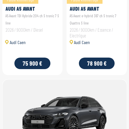
AUDI A5 AVANT
AUDI A5 AVANT
A5 Avant TDI Hybride 204 ch S tronic 7 S
A5 Avant e-hybrid 367 ch S tronic 7
line
Quattro S line
2026 / 9000km / Diesel
2026 / 9000km / Essence /
Electrique
Audi Caen
Audi Caen
75 900 €
78 900 €