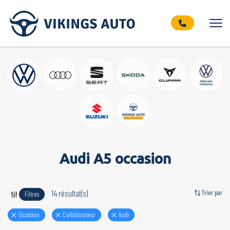
Audi A5 occasion
14 résultat(s)
Trier par
Filtres
Occasion
Collaborateur
audi