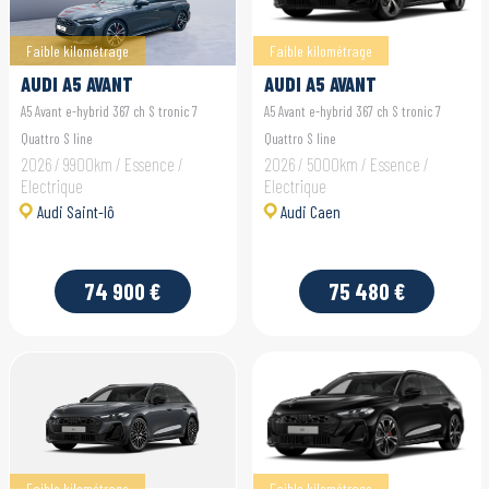
Faible kilométrage
Faible kilométrage
AUDI A5 AVANT
AUDI A5 AVANT
A5 Avant e-hybrid 367 ch S tronic 7
A5 Avant e-hybrid 367 ch S tronic 7
Quattro S line
Quattro S line
2026 / 9900km / Essence /
2026 / 5000km / Essence /
Electrique
Electrique
Audi Saint-lô
Audi Caen
74 900 €
75 480 €
Faible kilométrage
Faible kilométrage