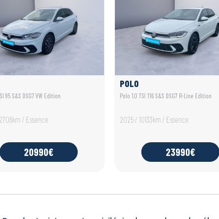
POLO
TSI 95 S&S DSG7 VW Edition
Polo 1.0 TSI 116 S&S DSG7 R-Line Edition
12706km / Essence
2025 / 10133km / Essence
20990€
23990€