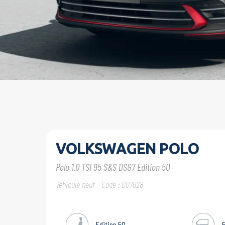
VOLKSWAGEN POLO
Polo 1.0 TSI 95 S&S DSG7 Edition 50
Véhicule neuf - Code : 007628
Edition 50
5