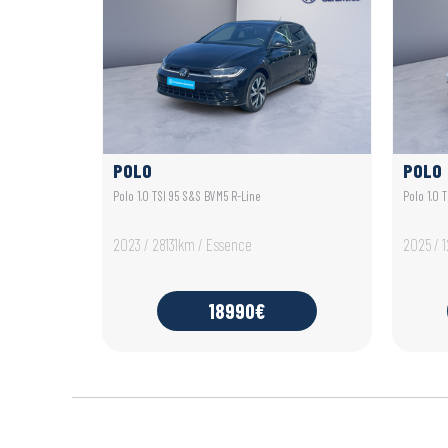
POLO
POLO
Polo 1.0 TSI 95 S&S BVM5 R-Line
Polo 1.0 
2023 / 28131km / Essence
2025 / 
18990€