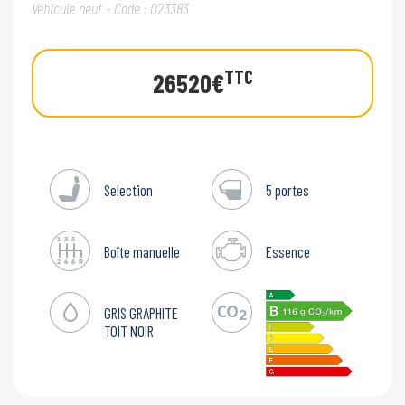
Véhicule neuf - Code : 023383
TTC
26520€
Selection
5 portes
Boîte manuelle
Essence
GRIS GRAPHITE
TOIT NOIR