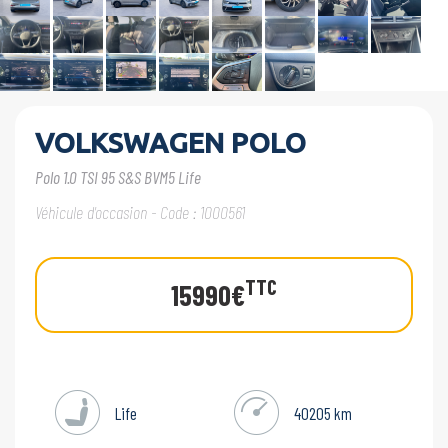
VOLKSWAGEN POLO
Polo 1.0 TSI 95 S&S BVM5 Life
Véhicule d'occasion - Code : 1000561
TTC
15990€
Life
40205 km