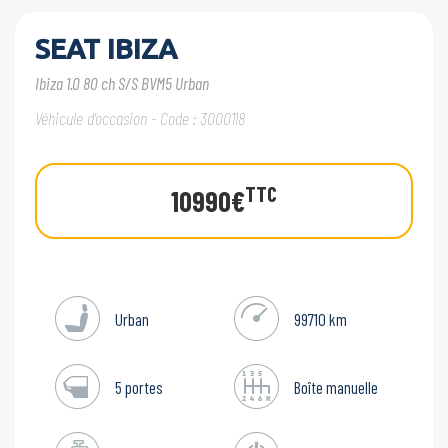
SEAT IBIZA
Ibiza 1.0 80 ch S/S BVM5 Urban
Véhicule d'occasion - Code : 3000118
TTC
10990€
Urban
99710 km
5 portes
Boîte manuelle